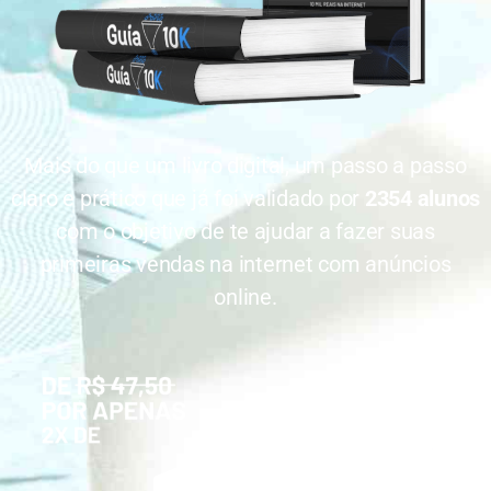
Mais do que um livro digital, um passo a passo
claro e prático que já foi validado por
2354 alunos
com o objetivo de te ajudar a fazer suas
primeiras vendas na internet com anúncios
online.