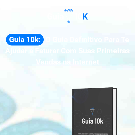
Guia 10k:
O Guia Definitivo Para Te
Ajudar a Faturar Com Suas Primeiras
Vendas na Internet