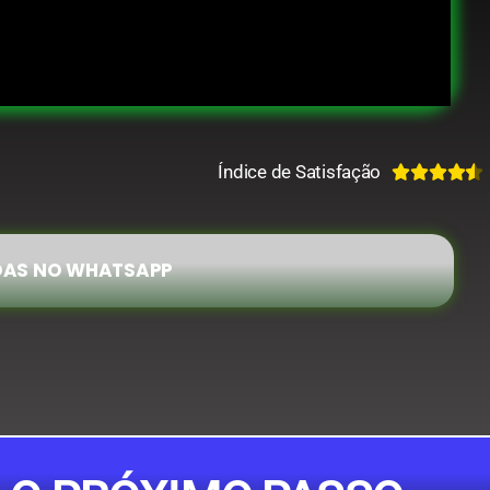
Índice de Satisfação





IDAS NO WHATSAPP