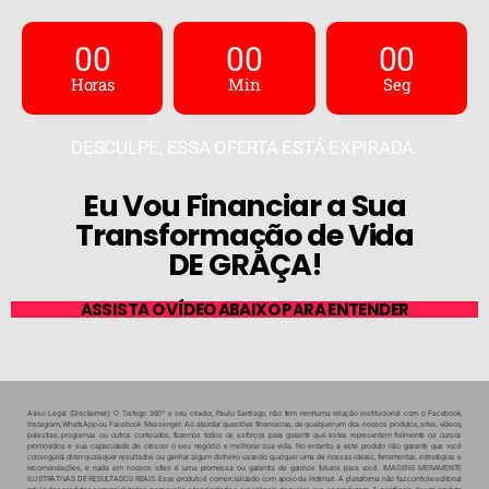
00
00
00
Horas
Min
Seg
DESCULPE, ESSA OFERTA ESTÁ EXPIRADA.
Eu Vou Financiar a Sua
Transformação de Vida
DE GRAÇA!
ASSISTA O VÍDEO ABAIXO PARA ENTENDER
Aviso Legal (Disclaimer): O Trafego 360º e seu criador, Paulo Santiago, não tem nenhuma relação institucional com o Facebook,
Instagram, WhatsApp ou Facebook Messenger. Ao abordar questões financeiras, de qualquer um dos nossos produtos, sites, vídeos,
palestras, programas ou outros conteúdos, fazemos todos os esforços para garantir que estes representem fielmente os cursos
promovidos e sua capacidade de crescer o seu negócio e melhorar sua vida. No entanto, a este produto não garante que você
conseguirá obter quaisquer resultados ou ganhar algum dinheiro usando qualquer uma de nossas ideias, ferramentas, estratégias e
recomendações, e nada em nossos sites é uma promessa ou garantia de ganhos futuros para você. IMAGENS MERAMENTE
ILUSTRATIVAS DE RESULTADOS REAIS.
Esse produto é comercializado com apoio da Hotmart. A plataforma não faz controle editorial